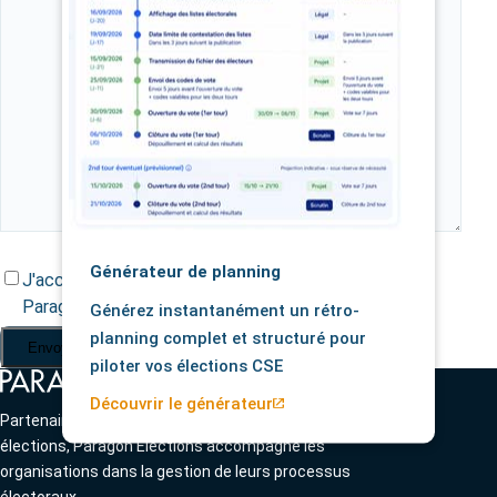
Générateur de planning
*
J'accepte que mes données soient traitées par
Paragon
Générez instantanément un rétro-
planning complet et structuré pour
piloter vos élections CSE
Découvrir le générateur
Partenaire de confiance et de référence pour vos
élections, Paragon Élections accompagne les
organisations dans la gestion de leurs processus
électoraux.