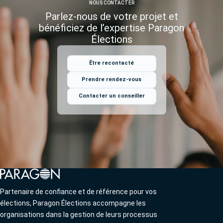
envoyée 2 mois avant la fin des mandats actuels.
NOUS CONTACTER
Parlez-nous de votre projet et
bénéficiez
de l’expertise Paragon
Élections
Être recontacté
Prendre rendez-vous
Contacter un conseiller
Partenaire de confiance et de référence pour vos
élections, Paragon Élections accompagne les
organisations dans la gestion de leurs processus