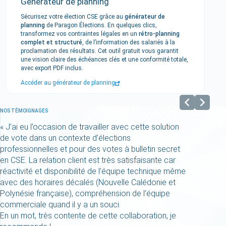
Générateur de planning
Sécurisez votre élection CSE grâce au
générateur de
planning
de Paragon Élections. En quelques clics,
transformez vos contraintes légales en un
rétro-planning
complet et structuré
, de l’information des salariés à la
proclamation des résultats. Cet outil gratuit vous garantit
une vision claire des échéances clés et une conformité totale,
avec export PDF inclus.
Accéder au générateur de planning
NOS TÉMOIGNAGES
« J’ai eu l’occasion de travailler avec cette solution
« Un
de vote dans un contexte d’élections
cons
professionnelles et pour des votes à bulletin secret
Math
en CSE. La relation client est très satisfaisante car
avon
réactivité et disponibilité de l’équipe technique même
un a
avec des horaires décalés (Nouvelle Calédonie et
reco
Polynésie française), compréhension de l’équipe
rech
commerciale quand il y a un souci.
le d
En un mot, très contente de cette collaboration, je