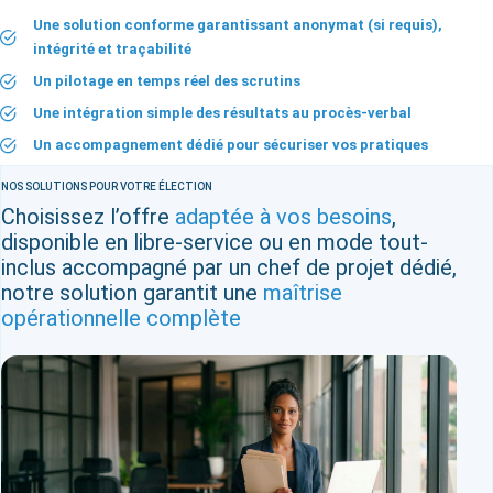
Une solution conforme garantissant anonymat (si requis),
intégrité et traçabilité
Un pilotage en temps réel des scrutins
Une intégration simple des résultats au procès-verbal
Un accompagnement dédié pour sécuriser vos pratiques
NOS SOLUTIONS POUR VOTRE ÉLECTION
Choisissez l’offre
adaptée à vos besoins
,
disponible en libre-service ou en mode tout-
inclus
accompagné par un chef de projet dédié,
notre solution garantit une
maîtrise
opérationnelle complète