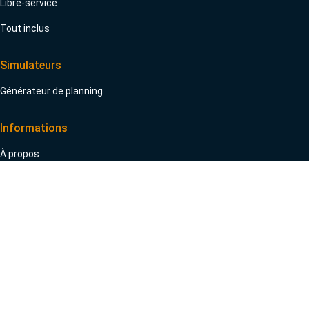
Libre-service
Tout inclus
Simulateurs
Générateur de planning
Informations
À propos
Actualités
FAQ
Contact
274 Bd Clemenceau, 59700 Marcq-en-Barœul
simplivote@paragon-cc.fr
01 84 80 79 18