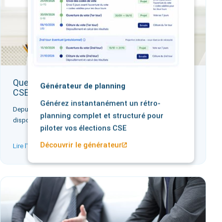
Quel est la durée de mandant des élus du
Générateur de planning
CSE ?
Générez instantanément un rétro-
Depuis la date du 1er janvier 2020, et afin d’appliquer les
planning complet et structuré pour
dispositifs légaux indiqués dans…
piloter vos élections CSE
Découvrir le générateur
Lire l'article