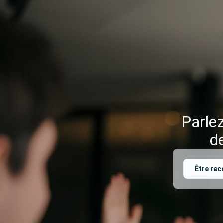
Parlez
d
Être rec