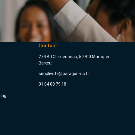
Contact
274 Bd Clemenceau, 59700 Marcq-en-
Barœul
simplivote@paragon-cc.fr
01 84 80 79 18
ning