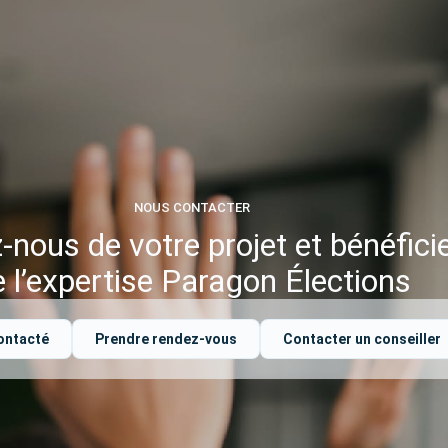
NOUS CONTACTER
-nous de votre projet et bénéfici
e l’expertise Paragon Élections
ontacté
Prendre rendez-vous
Contacter un conseiller