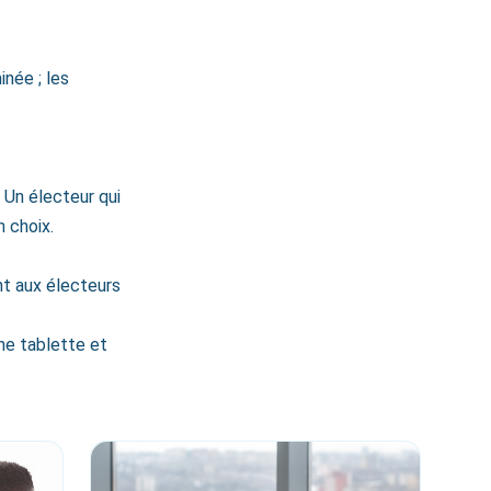
née ; les
 Un électeur qui
n choix.
nt aux électeurs
ne tablette et