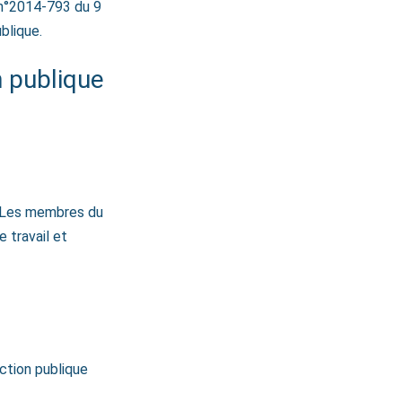
t n°2014-793 du 9
blique.
n publique
e. Les membres du
 travail et
nction publique