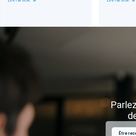
Lire l'article
Lire l'article
Parlez
d
Être rec