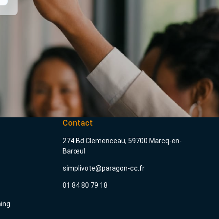
Contact
274 Bd Clemenceau, 59700 Marcq-en-
Barœul
simplivote@paragon-cc.fr
01 84 80 79 18
ning